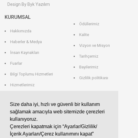
Design By Byk Yazılım
KURUMSAL
Ödüllerimiz
Hakkımızda
Kalite
Haberler & Medya
Vizyon ve Misyon
İnsan Kaynakları
Tarihçemiz
Fuarlar
Bayilerimiz
Bilgi Toplumu Hizmetleri
Gizlilik politikası
Hizmetlerimiz
Veri Saklama
Size daha iyi, hızlı ve güvenli bir kullanım
sağlamak amacıyla web sitemizde çerezleri
EROGLU ALMANYA
kullanıyoruz.
Çerezleri kapatmak için “Ayarlar/Gizlilik/
EROGLU Präzisionswerkzeuge GmbH
İçerik Ayarları/Çerez kullanımını kapat”
Heerweg 9 - 72116 Mössingen