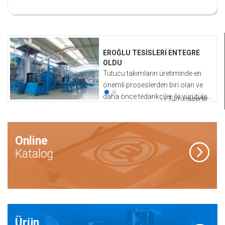
EROĞLU TESİSLERİ ENTEGRE
OLDU
Tutucu takımların üretiminde en
önemli proseslerden biri olan ve
ı
daha önce tedarikçiler ile yürütüle ...
» Tüm Haberler
Online
Katalog
Ürün